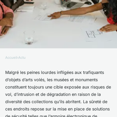
Accueil
›
Actu
ACTU
Armoire électronique de
Malgré les peines lourdes infligées aux trafiquants
d’objets d’arts volés, les musées et monuments
gestion des clés : une solution
constituent toujours une cible exposée aux risques de
pour garantir la sécurité dans
vol, d’intrusion et de dégradation en raison de la
les musées et monuments !
diversité des collections qu’ils abritent. La sûreté de
ces endroits repose sur la mise en place de solutions
Arthur
•
6 mai 2025
•
2 min de lecture
de sécurité telles que l’armoire électronique de