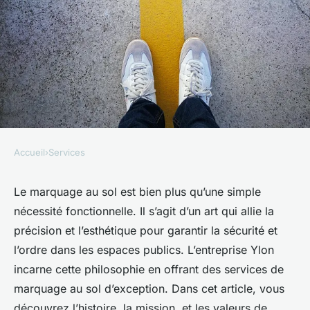
Accueil
›
Services
SERVICES
Marquage au sol : l'art selon
Le marquage au sol est bien plus qu’une simple
nécessité fonctionnelle. Il s’agit d’un art qui allie la
Ylon
précision et l’esthétique pour garantir la sécurité et
l’ordre dans les espaces publics. L’entreprise Ylon
Anaïs
•
6 mai 2025
•
2 min de lecture
incarne cette philosophie en offrant des services de
marquage au sol d’exception. Dans cet article, vous
découvrez l’histoire, la mission, et les valeurs de