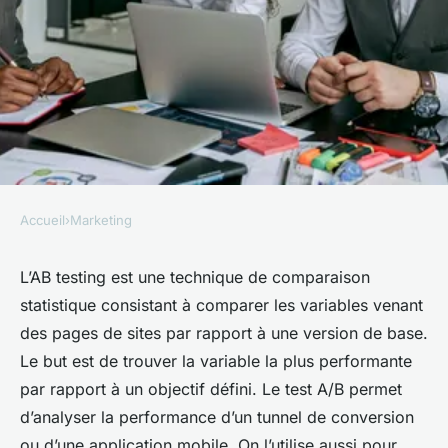
Accueil
›
Marketing
MARKETING
A/B testing : que faut-il retenir
L’AB testing est une technique de comparaison
statistique consistant à comparer les variables venant
de cette méthode ?
des pages de sites par rapport à une version de base.
Le but est de trouver la variable la plus performante
Clément
•
6 mai 2025
•
3 min de lecture
par rapport à un objectif défini. Le test A/B permet
d’analyser la performance d’un tunnel de conversion
ou d’une application mobile. On l’utilise aussi pour