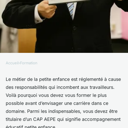
Accueil
›
Formation
FORMATION
CAP AEPE, un diplôme
Le métier de la petite enfance est réglementé à cause
des responsabilités qui incombent aux travailleurs.
indispensable pour exercer un
Voilà pourquoi vous devez vous former le plus
métier de la petite enfance
possible avant d’envisager une carrière dans ce
domaine. Parmi les indispensables, vous devez être
Nathalie
•
6 mai 2025
•
3 min de lecture
titulaire d’un CAP AEPE qui signifie accompagnement
éducatif petite enfance.