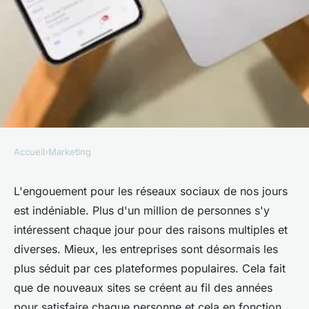
Accueil
›
Marketing
MARKETING
Quel est l'avantage de se servir
L'engouement pour les réseaux sociaux de nos jours
est indéniable. Plus d'un million de personnes s'y
des réseaux sociaux ?
intéressent chaque jour pour des raisons multiples et
diverses. Mieux, les entreprises sont désormais les
Clément
•
6 mai 2025
•
2 min de lecture
plus séduit par ces plateformes populaires. Cela fait
que de nouveaux sites se créent au fil des années
pour satisfaire chaque personne et cela en fonction