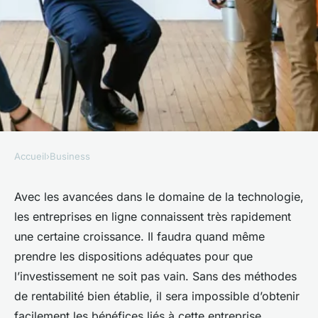
Accueil
›
Business
BUSINESS
Créer un Business en Ligne
Avec les avancées dans le domaine de la technologie,
les entreprises en ligne connaissent très rapidement
Rentable : Stratégies
une certaine croissance. Il faudra quand même
Gagnantes et Conseils
prendre les dispositions adéquates pour que
Pratiques
l’investissement ne soit pas vain. Sans des méthodes
de rentabilité bien établie, il sera impossible d’obtenir
Olivier
•
6 mai 2025
•
2 min de lecture
facilement les bénéfices liés à cette entreprise