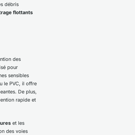
es débris
trage flottants
ention des
isé pour
nes sensibles
 le PVC, il offre
eantes. De plus,
ention rapide et
bures
et les
ion des voies