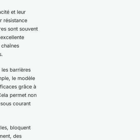
cité et leur
r résistance
res sont souvent
 excellente
e chaînes
s.
es barrières
mple, le modèle
ficaces grâce à
 Cela permet non
n sous courant
les, bloquent
ement, des