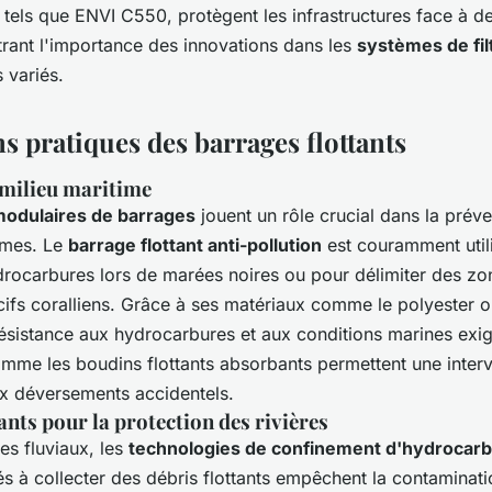
tels que ENVI C550, protègent les infrastructures face à d
rant l'importance des innovations dans les
systèmes de fil
 variés.
s pratiques des barrages flottants
 milieu maritime
odulaires de barrages
jouent un rôle crucial dans la prév
times. Le
barrage flottant anti-pollution
est couramment util
drocarbures lors de marées noires ou pour délimiter des zo
écifs coralliens. Grâce à ses matériaux comme le polyester ou
résistance aux hydrocarbures et aux conditions marines exig
omme les boudins flottants absorbants permettent une interv
ux déversements accidentels.
ants pour la protection des rivières
es fluviaux, les
technologies de confinement d'hydrocar
s à collecter des débris flottants empêchent la contaminat