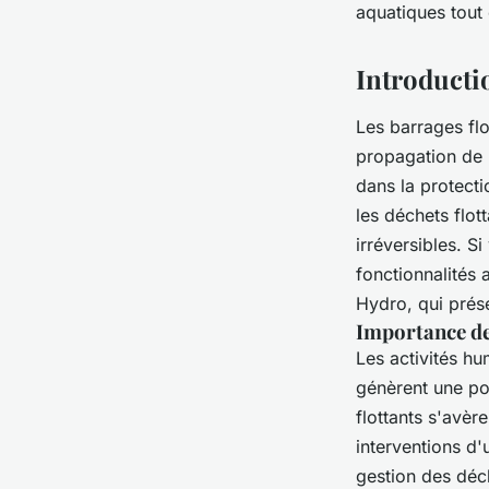
aquatiques tout
Introductio
Les barrages flo
propagation de p
dans la protect
les déchets flo
irréversibles. S
fonctionnalités
Hydro, qui prése
Importance de 
Les activités hu
génèrent une po
flottants s'avèr
interventions d
gestion des déc