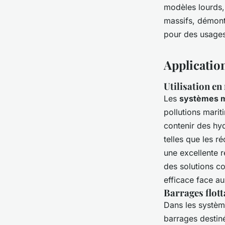
modèles lourds, 
massifs, démont
pour des usages
Application
Utilisation en
Les
systèmes m
pollutions mari
contenir des hy
telles que les r
une excellente 
des solutions c
efficace face a
Barrages flott
Dans les systèm
barrages destiné