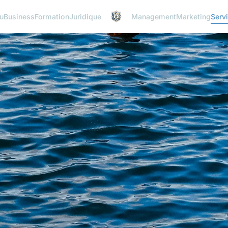
u
Business
Formation
Juridique
Management
Marketing
Serv