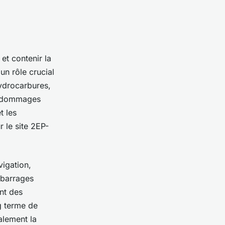
 et contenir la
un rôle crucial
ydrocarbures,
es dommages
t les
r le site 2EP-
vigation,
 barrages
ant des
g terme de
alement la