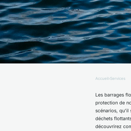
Accueil
›
Services
SERVICES
Barrage flottant anti
Les barrages flo
protection de n
solutions innovantes
scénarios, qu'il
déchets flottants
découvrirez com
Anaïs
•
6 mai 2025
•
6 min de lecture