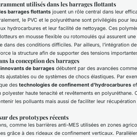
ramment utilisés dans les barrages flottants
es barrages flottants
jouent un rôle central dans leur effica
ralement, le PVC et le polyuréthane sont privilégiés pour leu
aux hydrocarbures et leur facilité de nettoyage. Ces polymè
lotteurs en mousse flexible ou rotomoulés qui assurent une
dans des conditions difficiles. Par ailleurs, l’intégration d
orce la structure afin de supporter des tensions importante
ans la conception des barrages
 innovants de barrages
débutent par des avancées comme l
sts ajustables ou de systèmes de chocs élastiques. Par exe
oque des
technologies de confinement d'hydrocarbures
ef
en polyester haute tenacité et revêtements en polyuréthane.
tenir les polluants mais aussi de faciliter leur récupératio
sur des prototypes récents
ons, comme les barrières anti-MES utilisées en zones agrico
ines grâce à des rideaux de confinement verticaux. Parallèl