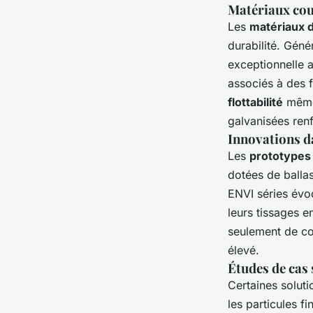
Matériaux cou
Les
matériaux d
durabilité. Géné
exceptionnelle 
associés à des f
flottabilité
même 
galvanisées renf
Innovations d
Les
prototypes
dotées de balla
ENVI séries év
leurs tissages 
seulement de con
élevé.
Études de cas 
Certaines soluti
les particules f