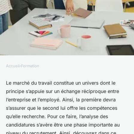
Accueil
›
Formation
FORMATION
Comment créer un modèle de
Le marché du travail constitue un univers dont le
principe s’appuie sur un échange réciproque entre
CV percutant pour votre projet
l’entreprise et l’employé. Ainsi, la première devra
professionnel ?
s’assurer que le second lui offre les compétences
qu’elle recherche. Pour ce faire, l’analyse des
Nathalie
•
6 mai 2025
•
3 min de lecture
candidatures s’avère être une phase importante au
niveau du recrutement. Ainsi, découvrez dans ce