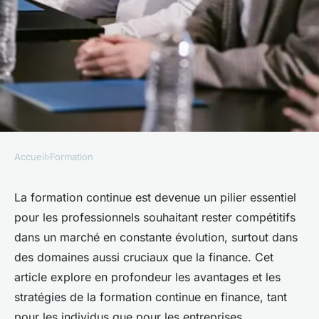
Accueil
›
Formation
FORMATION
Comment la formation
La formation continue est devenue un pilier essentiel
pour les professionnels souhaitant rester compétitifs
continue en finance peut vous
dans un marché en constante évolution, surtout dans
aider à optimiser son parcours
des domaines aussi cruciaux que la finance. Cet
professionnel ?
article explore en profondeur les avantages et les
stratégies de la formation continue en finance, tant
Nathalie
•
6 mai 2025
•
7 min de lecture
pour les individus que pour les entreprises.