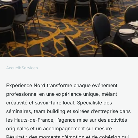
Accueil
›
Services
SERVICES
Expérience nord : l'agence qui
Expérience Nord transforme chaque événement
professionnel en une expérience unique, mêlant
sublime vos événements
créativité et savoir-faire local. Spécialiste des
professionnels
séminaires, team building et soirées d’entreprise dans
les Hauts-de-France, l’agence mise sur des activités
Anaïs
•
13 août 2025
•
6 min de lecture
originales et un accompagnement sur mesure.
Résultat : des moments d’émotion et de cohésion qui