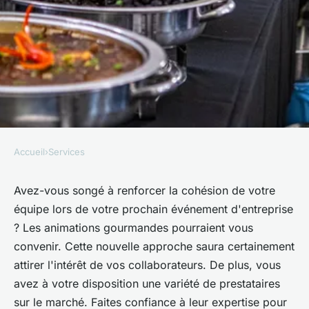
Accueil
›
Services
SERVICES
Les animations culinaires les
Avez-vous songé à renforcer la cohésion de votre
équipe lors de votre prochain événement d'entreprise
plus exceptionnelles pour vos
? Les animations gourmandes pourraient vous
événements professionnels
convenir. Cette nouvelle approche saura certainement
attirer l'intérêt de vos collaborateurs. De plus, vous
Anaïs
•
6 mai 2025
•
3 min de lecture
avez à votre disposition une variété de prestataires
sur le marché. Faites confiance à leur expertise pour